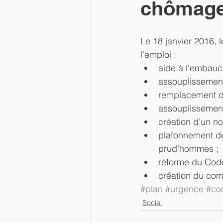
chômag
Le 18 janvier 2016, 
l'emploi : 
aide à l'embauc
assouplissement 
remplacement du
assouplissement 
création d'un no
plafonnement de
prud'hommes ; 
réforme du Code 
création du comp
#plan
#urgence
#co
Social