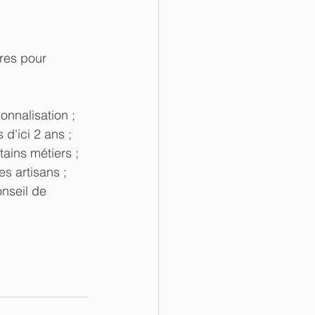
res pour 
nnalisation ;  
'ici 2 ans ;  
ains métiers ;  
s artisans ;  
nseil de 