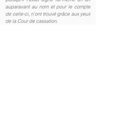
auparavant au nom et pour le compte 
de celle-ci, n’ont trouvé grâce aux yeux 
de la Cour de cassation.
#caution
#cautionnement
#crédit
#emprunt
Général
Voir tout
Posts récents