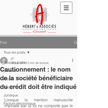
Post
Tous les posts
JC
Tous les posts
20 juil. 2018
2 min de lecture
Cautionnement : le nom
Général
de la société bénéficiaire
Fiscal
du crédit doit être indiqué
Social
Juridique
Lorsque la mention manuscrite 
Facture électronique
imposée par la loi ne comporte pas le 