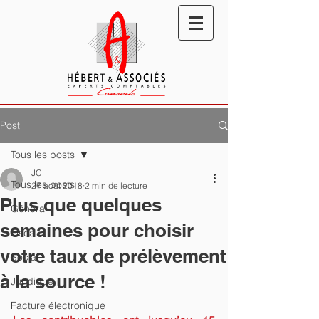
Post
Tous les posts
JC
Tous les posts
27 août 2018
2 min de lecture
Plus que quelques
Général
semaines pour choisir
Fiscal
votre taux de prélèvement
Social
à la source !
Juridique
Facture électronique