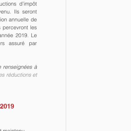
ctions d’impôt 
nu. Ils seront 
on annuelle de 
percevront les 
’année 2019. Le 
rs assuré par 
e renseignées à 
s réductions et 
 2019
st maintenu.