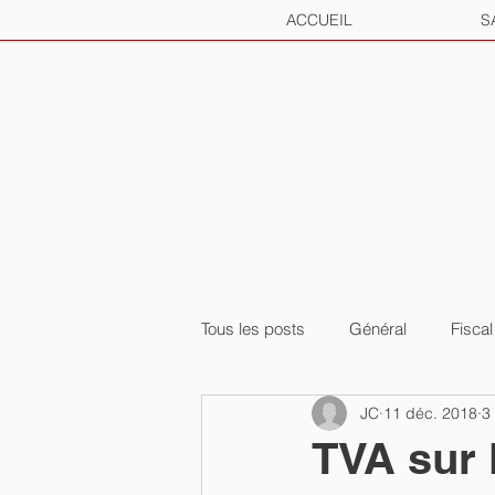
ACCUEIL
S
Tous les posts
Général
Fiscal
JC
11 déc. 2018
3
TVA sur 