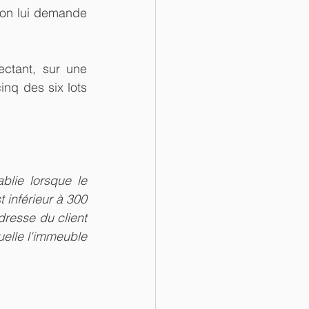
tion lui demande 
ectant, sur une 
q des six lots 
blie lorsque le 
 inférieur à 300 
resse du client 
elle l'immeuble 