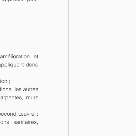
mélioration et 
ppliquent donc 
on ;  
ions, les autres 
harpentes, murs 
second œuvre : 
ons sanitaires, 