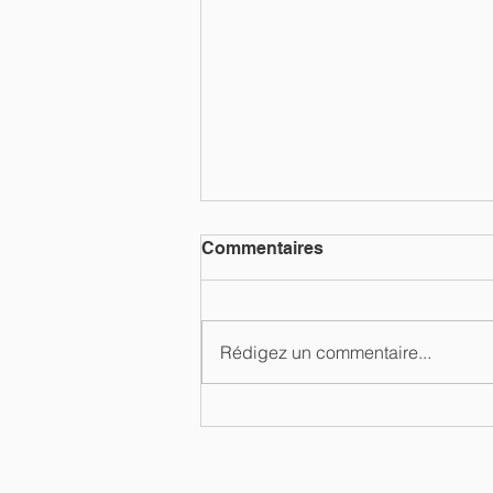
Commentaires
Rédigez un commentaire...
Véhicule électrique en
entreprise : un choix
fiscalement intéressant…
mais pas toujours évident !