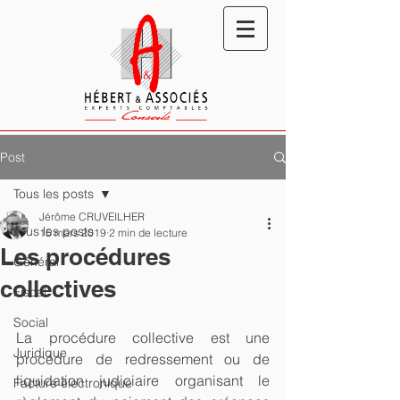
Post
Tous les posts
Jérôme CRUVEILHER
Tous les posts
15 mars 2019
2 min de lecture
Les procédures
Général
collectives
Fiscal
Social
La procédure collective est une 
Juridique
procédure de redressement ou de 
liquidation judiciaire organisant le 
Facture électronique