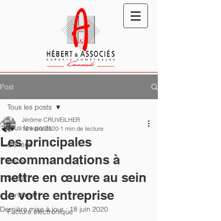
Post
Tous les posts
Jérôme CRUVEILHER
Tous les posts
12 mars 2020
1 min de lecture
Les principales
Général
recommandations à
Fiscal
mettre en œuvre au sein
Social
de votre entreprise
Juridique
Dernière mise à jour :
18 juin 2020
Facture électronique