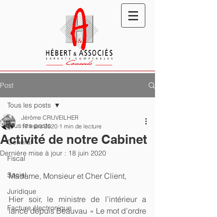
Post
Tous les posts
Jérôme CRUVEILHER
Tous les posts
17 mars 2020
1 min de lecture
Activité de notre Cabinet
Général
Dernière mise à jour :
18 juin 2020
Fiscal
Social
Madame, Monsieur et Cher Client,
Juridique
Hier soir, le ministre de l’intérieur a 
Facture électronique
lancé depuis Beauvau « Le mot d’ordre 