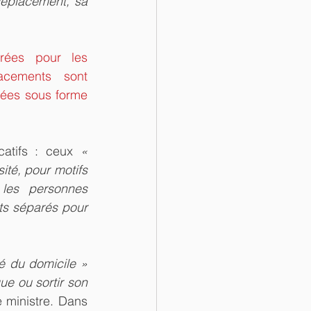
éplacement, sa 
rées pour les 
cements sont 
sées sous forme 
catifs : ceux 
« 
té, pour motifs 
les personnes 
s séparés pour 
é du domicile »
e ou sortir son 
 ministre. Dans 