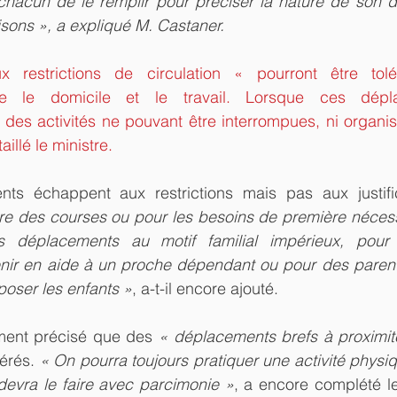
 chacun de le remplir pour préciser la nature de son d
aisons », a expliqué M. Castaner.
 restrictions de circulation « pourront être tolé
e le domicile et le travail. Lorsque ces dépla
 des activités ne pouvant être interrompues, ni organi
aillé le ministre.
nts échappent aux restrictions mais pas aux justifi
re des courses ou pour les besoins de première nécessi
s déplacements au motif familial impérieux, pour 
enir en aide à un proche dépendant ou pour des parent
poser les enfants »
, a-t-il encore ajouté.
ment précisé que des 
« déplacements brefs à proximit
érés. 
« On pourra toujours pratiquer une activité physiqu
evra le faire avec parcimonie »
, a encore complété le