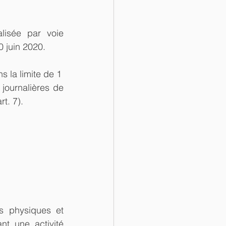
isée par voie 
0 juin 2020.
s la limite de 1 
journalières de 
t. 7).
s physiques et 
t une activité 