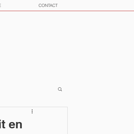
E
CONTACT
it en