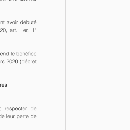
nt avoir débuté 
, art. 1er, 1° 
end le bénéfice 
rs 2020 (décret 
res
t respecter de 
e leur perte de 