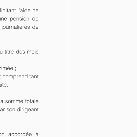
citant l'aide ne 
une pension de 
journalières de 
titre des mois 
rimée ;  
t comprend tant 
ite. 
la somme totale 
r son dirigeant 
on accordée à 