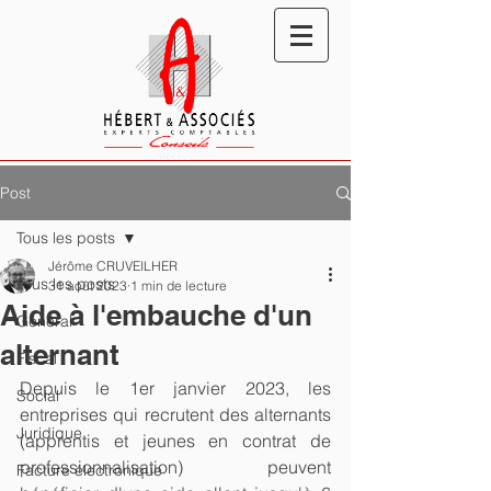
Post
Tous les posts
Jérôme CRUVEILHER
Tous les posts
31 août 2023
1 min de lecture
Aide à l'embauche d'un
Général
alternant
Fiscal
Depuis le 1er janvier 2023, les 
Social
entreprises qui recrutent des alternants 
Juridique
(apprentis et jeunes en contrat de 
professionnalisation) peuvent 
Facture électronique