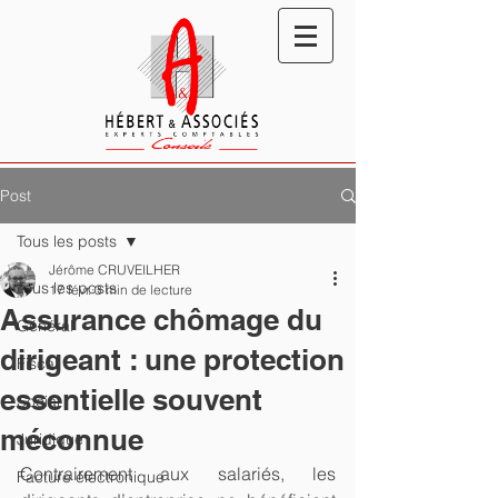
Post
Tous les posts
Jérôme CRUVEILHER
Tous les posts
17 févr.
3 min de lecture
Assurance chômage du
Général
dirigeant : une protection
Fiscal
essentielle souvent
Social
méconnue
Juridique
Contrairement aux salariés, les 
Facture électronique