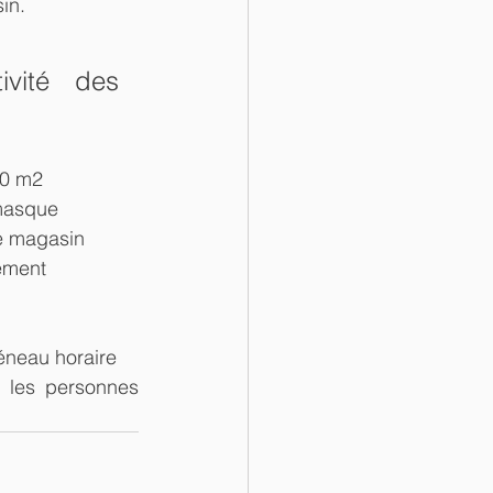
in.
vité des 
00 m2
 masque
le magasin
pement
éneau horaire
 les personnes 