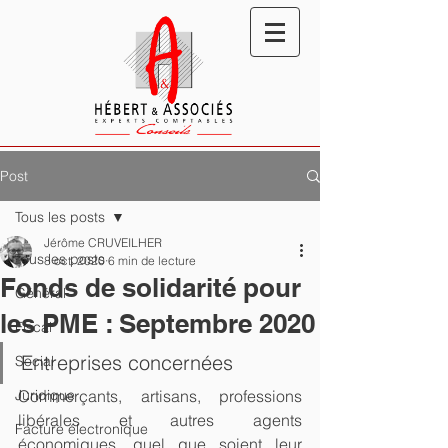
Post
Tous les posts
Jérôme CRUVEILHER
Tous les posts
8 oct. 2020
6 min de lecture
Fonds de solidarité pour
Général
les PME : Septembre 2020
Fiscal
Entreprises concernées
Social
Juridique
Commerçants, artisans, professions 
libérales et autres agents 
Facture électronique
économiques, quel que soient leur 