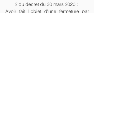
2 du décret du 30 mars 2020 : 
Avoir fait l'objet d'une fermeture par 
décision administrative au cours de la 
période mensuelle considérée,
OU
 avoir subi une perte de CA d'au 
moins 50% durant la période mensuelle 
considérée :  
- par rapport à la même période de 
l'année précédente ;
- ou par rapport au chiffre d’affaires 
mensuel moyen sur 2019 ;
- ou, pour les entreprises créées entre 
le 1er juin 2019 et le 31 janvier 2020, 
par rapport au chiffre d'affaires 
mensuel moyen sur la période 
comprise entre la date de création de 
l'entreprise et le 29 février 2020 ;
- ou, pour les entreprises créées après 
le 1er février 2020, le chiffre d'affaires 