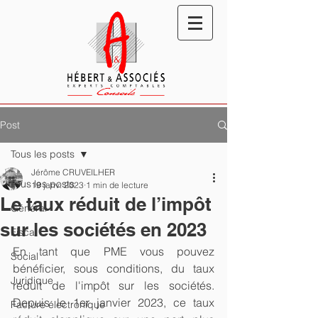
Post
Tous les posts
Jérôme CRUVEILHER
Tous les posts
19 janv. 2023
1 min de lecture
Le taux réduit de l’impôt
Général
sur les sociétés en 2023
Fiscal
En tant que PME vous pouvez 
Social
bénéficier, sous conditions, du taux 
Juridique
réduit de l'impôt sur les sociétés. 
Depuis le 1er janvier 2023, ce taux 
Facture électronique