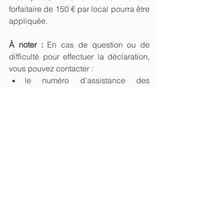
forfaitaire de 150 € par local pourra être 
appliquée.
À noter : 
En cas de question ou de 
difficulté pour effectuer la déclaration, 
vous pouvez contacter :
le numéro d’assistance des 
usagers particuliers au 0 809 401 
401 (numéro non surtaxé) ;
le service des impôts, via la 
messagerie sécurisée, (choisissez 
le formulaire «  J’ai une question 
sur le service Biens immobiliers » 
ou via les coordonnées figurant 
dans la rubrique « Contact et RDV 
».
Textes de loi et références :