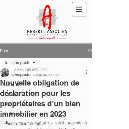
Post
Tous les posts
Jérôme CRUVEILHER
Tous les posts
21 févr. 2023
2 min de lecture
Nouvelle obligation de
Général
déclaration pour les
Fiscal
propriétaires d’un bien
Social
immobilier en 2023
Juridique
Tous les propriétaires sont soumis à 
Facture électronique