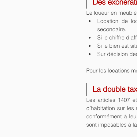
Des exonérat
Le loueur en meublé
Location de loc
secondaire.
Si le chiffre d’af
Si le bien est s
Sur décision des
Pour les locations m
​La double ta
Les articles 1407 e
d’habitation sur le
conformément à leur d
sont imposables à la