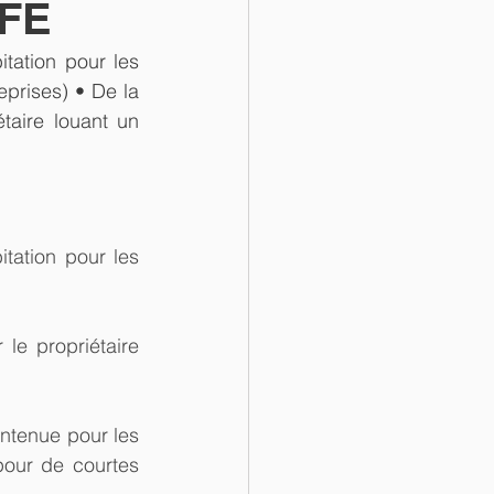
CFE
ation pour les 
prises) • De la 
aire louant un 
ation pour les 
e propriétaire 
ntenue pour les 
our de courtes 