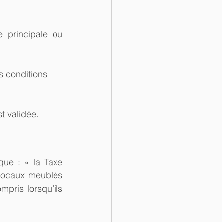
 principale ou 
us conditions
t validée.
ue : « la Taxe 
locaux meublés 
mpris lorsqu’ils 