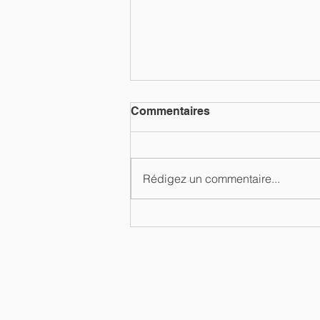
Commentaires
Rédigez un commentaire...
Véhicule électrique en
entreprise : un choix
fiscalement intéressant…
mais pas toujours évident !