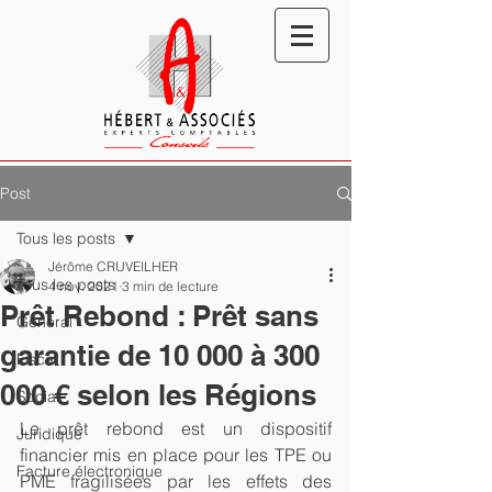
Post
Tous les posts
Jérôme CRUVEILHER
Tous les posts
4 nov. 2021
3 min de lecture
Prêt Rebond : Prêt sans
Général
garantie de 10 000 à 300
Fiscal
000 € selon les Régions
Social
Le prêt rebond est un dispositif 
Juridique
financier mis en place pour les TPE ou 
Facture électronique
PME fragilisées par les effets des 