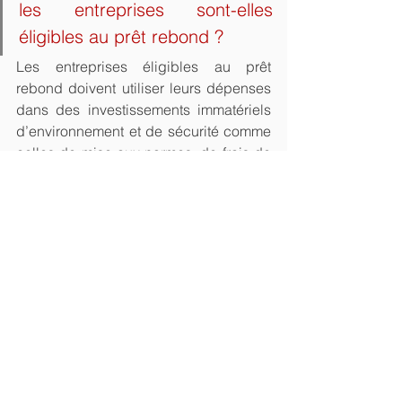
les entreprises sont-elles 
éligibles au prêt rebond ?
Les entreprises éligibles au prêt 
rebond doivent utiliser leurs dépenses 
dans des investissements immatériels 
d’environnement et de sécurité comme 
celles de mise aux normes, de frais de 
prospection, de dépenses de publicité, 
de recrutement et de formation d’une 
équipe commerciale par exemple. Ces 
dépenses sont aussi liées aux 
investissements corporels dont la 
valeur de gage reste faible comme le 
matériel informatique et ceux réalisés 
pour ses besoins propres. Le BFR ou 
besoin de fonds de roulement entre 
également dans le même champ 
d’application lorsqu’il est généré par le 