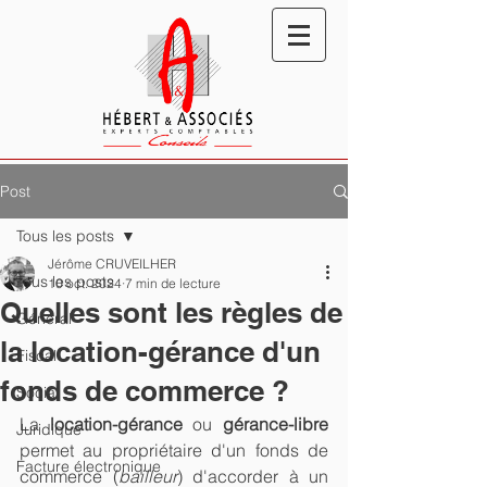
Post
Tous les posts
Jérôme CRUVEILHER
Tous les posts
10 oct. 2024
7 min de lecture
Quelles sont les règles de
Général
la location-gérance d'un
Fiscal
fonds de commerce ?
Social
La 
location-gérance
 ou 
gérance-libre
Juridique
permet au propriétaire d'un fonds de 
Facture électronique
commerce (
bailleur
) d'accorder à un 