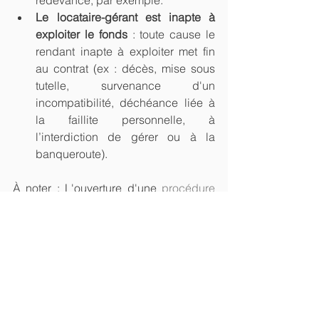
redevance, par exemple.
Le locataire-gérant est inapte à 
exploiter le fonds
 : toute cause le 
rendant inapte à exploiter met fin 
au contrat (ex : décès, mise sous 
tutelle, survenance d'un 
incompatibilité, déchéance liée à 
la faillite personnelle, à 
l’interdiction de gérer ou à la 
banqueroute).
À noter : L'ouverture d'une 
procédure 
de sauvegarde, de redressement ou de 
liquidation judiciaire
 à l'encontre du 
locataire-gérant n'emporte pas la 
résiliation du contrat de location-
gérance. L'administrateur ou 
liquidateur judiciaire peut exiger la 
poursuite du contrat en cours.