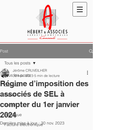
Post
Tous les posts
Jérôme CRUVEILHER
Tous les posts
30 nov. 2023
5 min de lecture
Régime d’imposition des
Général
associés de SEL à
Fiscal
compter du 1er janvier
Social
2024
Juridique
Dernière mise à jour :
30 nov. 2023
Facture électronique