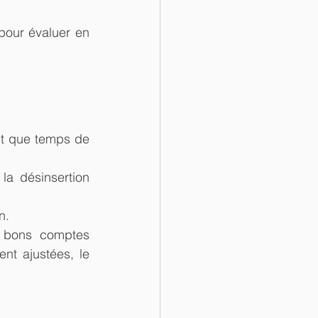
pour évaluer en 
nt que temps de 
a désinsertion 
n.
s bons comptes 
t ajustées, le 