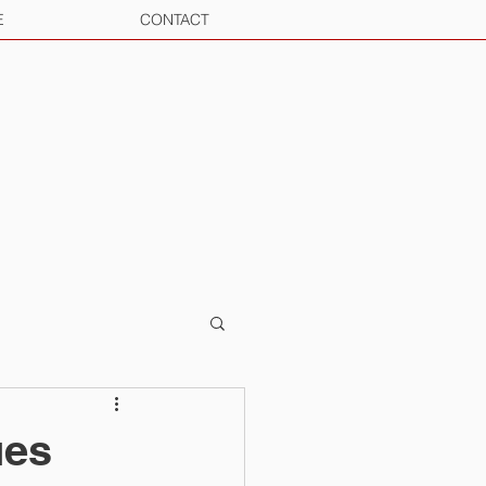
E
CONTACT
ues