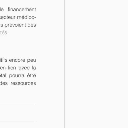
e financement 
secteur médico-
ds prévoient des 
tés.
ifs encore peu 
n lien avec la 
al pourra être 
des ressources 