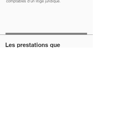
comptables d’un litige juridique.
Les prestations que
nous vous proposons :
Créateur
Comptabilité
Fiscalité
Social