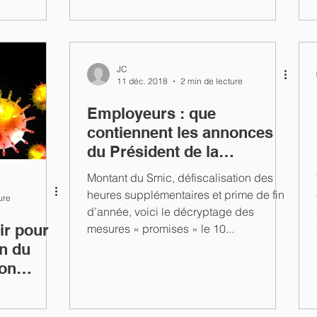
réponses
JC
11 déc. 2018
2 min de lecture
Employeurs : que
contiennent les annonces
du Président de la
République ?
Montant du Smic, défiscalisation des
heures supplémentaires et prime de fin
ure
d’année, voici le décryptage des
ir pour
mesures « promises » le 10...
on du
son