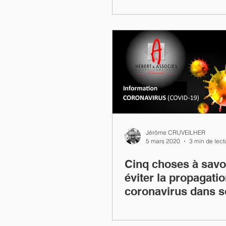
Jérôme CRUVEILHER
5 mars 2020
3 min de lect
Cinq choses à savo
éviter la propagati
coronavirus dans 
entreprise