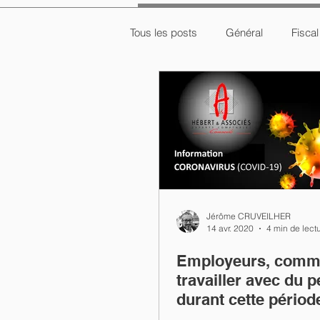
Tous les posts
Général
Fiscal
Jérôme CRUVEILHER
14 avr. 2020
4 min de lect
Employeurs, comm
travailler avec du 
durant cette périod
Coronavirus