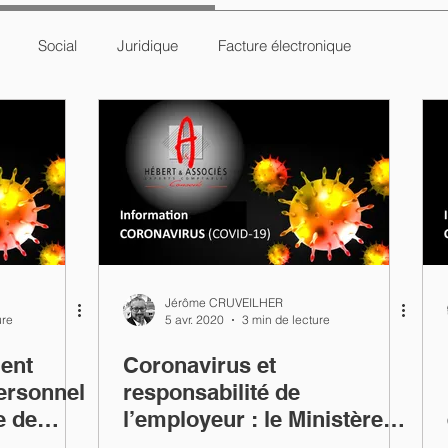
Social
Juridique
Facture électronique
Jérôme CRUVEILHER
ure
5 avr. 2020
3 min de lecture
ent
Coronavirus et
personnel
responsabilité de
e de
l’employeur : le Ministère
du Travail apporte des