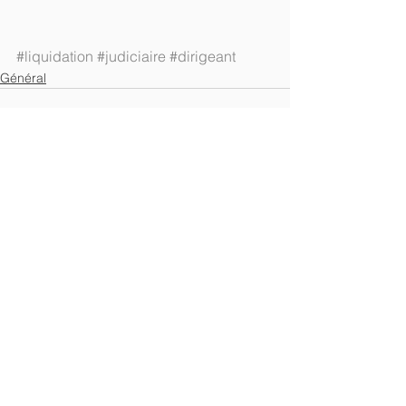
#liquidation
#judiciaire
#dirigeant
Général
Voir tout
Posts récents