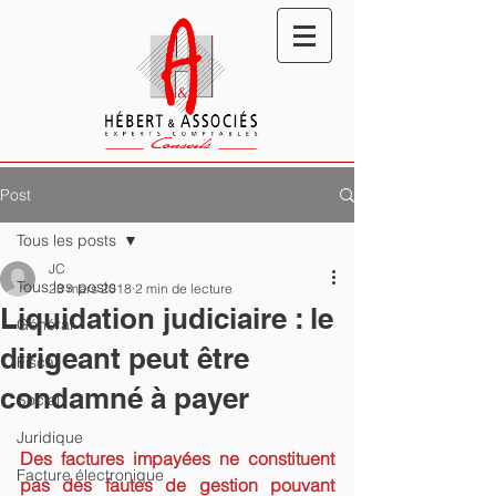
Post
Tous les posts
JC
Tous les posts
23 mars 2018
2 min de lecture
Liquidation judiciaire : le
Général
dirigeant peut être
Fiscal
condamné à payer
Social
Juridique
Des factures impayées ne constituent 
Facture électronique
pas des fautes de gestion pouvant 