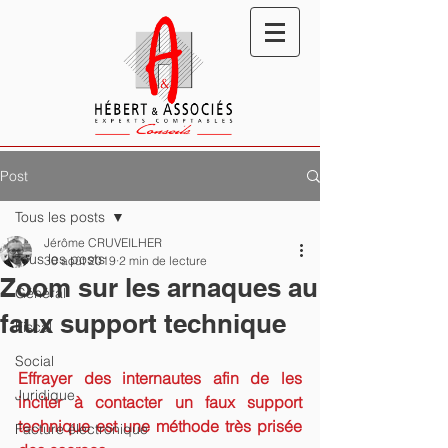
Post
Tous les posts
Jérôme CRUVEILHER
Tous les posts
30 août 2019
2 min de lecture
Zoom sur les arnaques au
Général
faux support technique
Fiscal
Social
Effrayer des internautes afin de les 
Juridique
inciter à contacter un faux support 
technique est une méthode très prisée 
Facture électronique