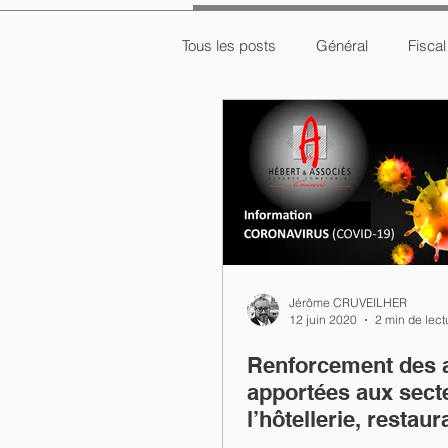
Tous les posts
Général
Fiscal
Jérôme CRUVEILHER
12 juin 2020
2 min de lect
Renforcement des 
apportées aux sect
l’hôtellerie, restaur