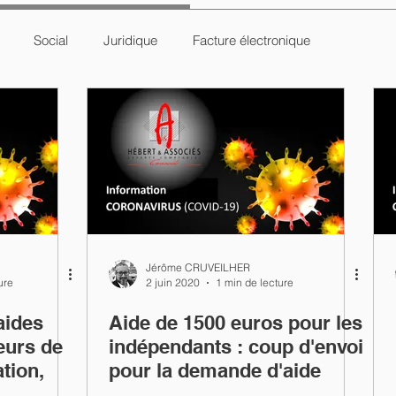
Social
Juridique
Facture électronique
Jérôme CRUVEILHER
ure
2 juin 2020
1 min de lecture
aides
Aide de 1500 euros pour les
eurs de
indépendants : coup d'envoi
ation,
pour la demande d'aide