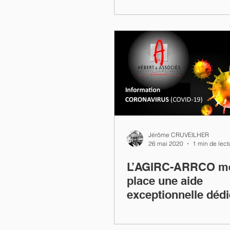
Jérôme CRUVEILHER
26 mai 2020
1 min de lect
L’AGIRC-ARRCO me
place une aide
exceptionnelle déd
salariés