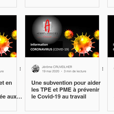
Jérôme CRUVEILHER
ure
19 mai 2020
3 min de lecture
t en
Une subvention pour aider
les TPE et PME à prévenir
iée aux
le Covid-19 au travail