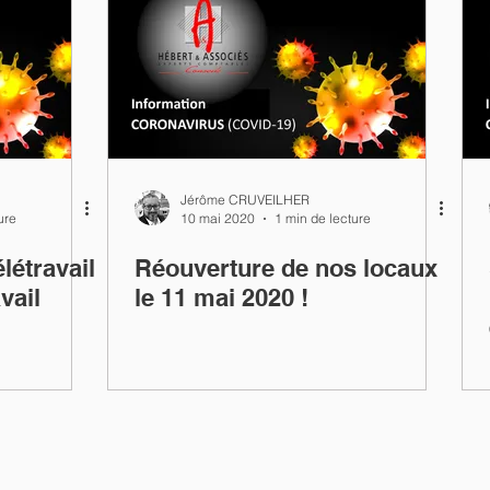
Jérôme CRUVEILHER
ure
10 mai 2020
1 min de lecture
létravail
Réouverture de nos locaux
vail
le 11 mai 2020 !
!