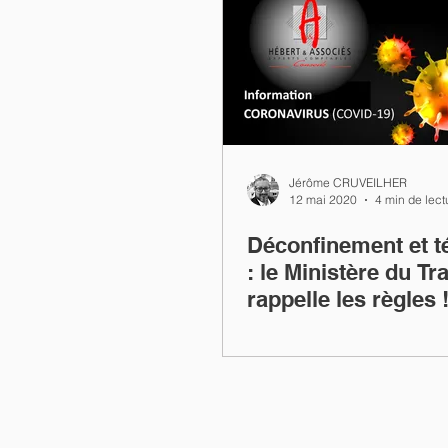
Jérôme CRUVEILHER
12 mai 2020
4 min de lect
Déconfinement et té
: le Ministère du Tra
rappelle les règles 