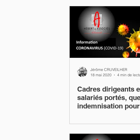
Jérôme CRUVEILHER
18 mai 2020
4 min de lect
Cadres dirigeants e
salariés portés, que
indemnisation pour
l'activité partielle