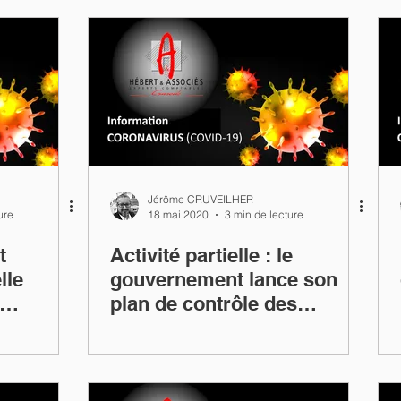
Jérôme CRUVEILHER
ure
18 mai 2020
3 min de lecture
t
Activité partielle : le
lle
gouvernement lance son
plan de contrôle des
entreprises