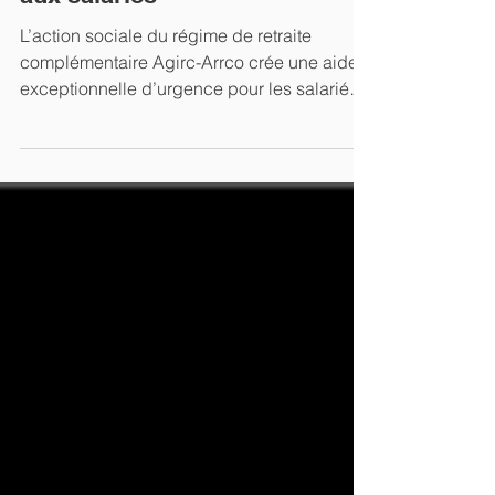
L’AGIRC-ARRCO met en place
une aide exceptionnelle dédiée
aux salariés
L’action sociale du régime de retraite
complémentaire Agirc-Arrco crée une aide
exceptionnelle d’urgence pour les salariés
cotisants...