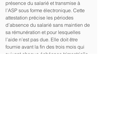
présence du salarié et transmise à 
l’ASP sous forme électronique. Cette 
attestation précise les périodes 
d’absence du salarié sans maintien de 
sa rémunération et pour lesquelles 
l’aide n’est pas due. Elle doit être 
fournie avant la fin des trois mois qui 
suivent chaque échéance trimestrielle, 
faute de quoi l’aide n’est pas versée.
L’aide ne peut se cumuler avec une 
autre aide de l’État à l’insertion, à 
l’accès ou au retour à l’emploi versée 
au titre du même salarié.
#aide
#première
#embauche
#TPE
Social