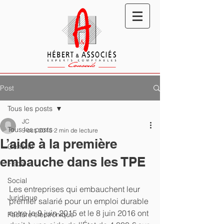
Post
Tous les posts
JC
Tous les posts
9 oct. 2015
2 min de lecture
L’aide à la première
Général
embauche dans les TPE
Fiscal
Social
Les entreprises qui embauchent leur 
Juridique
premier salarié pour un emploi durable 
entre le 9 juin 2015 et le 8 juin 2016 ont 
Facture électronique