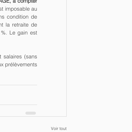
'AGE, à compter 
st imposable au 
s condition de 
 la retraite de 
%. Le gain est 
salaires (sans 
ux prélèvements 
Voir tout