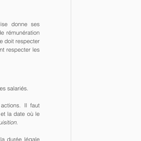
rise donne ses 
e rémunération 
e doit respecter 
nt respecter les 
es salariés.
tions. Il faut 
t la date où le 
isition
.
la durée légale 