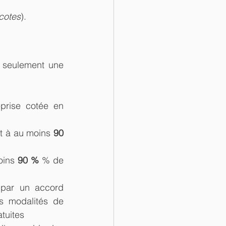
cotes
).
 seulement une 
prise cotée en 
et à au moins
 90 
oins 
90 %
 % de 
 par un accord 
s modalités de 
atuites