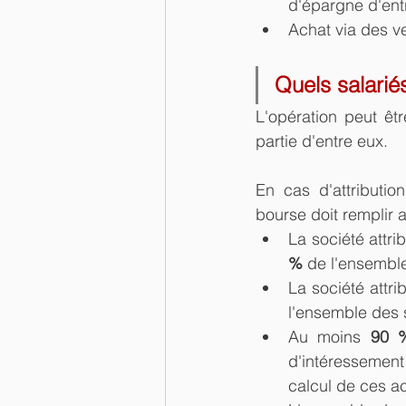
d'épargne d'ent
Achat via des v
Quels salarié
L'opération peut êt
partie d'entre eux.
En cas d'attributio
bourse doit remplir 
La société attri
%
 de l'ensemble
La société attr
l'ensemble des s
Au moins 
90 
d'intéressement
calcul de ces ac