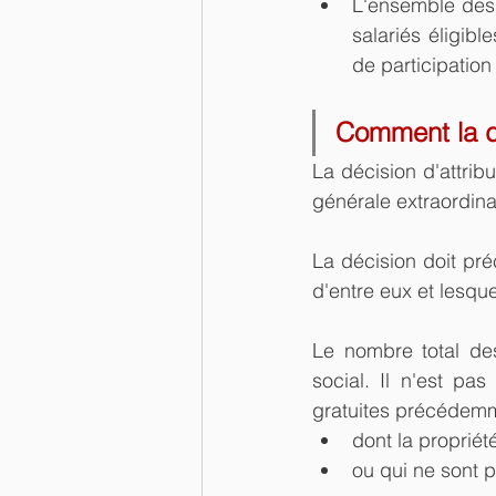
L'ensemble des 
salariés éligibl
de participation
Comment la dé
La décision d'attrib
générale extraordina
La décision doit préc
d'entre eux et lesque
Le nombre total de
social. Il n'est pa
gratuites précédemm
dont la propriét
ou qui ne sont p