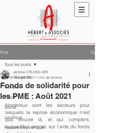
Post
Tous les posts
Jérôme CRUVEILHER
Tous les posts
15 sept. 2021
1 min de lecture
Fonds de solidarité pour
Général
les PME : Août 2021
Fiscal
Nombreux sont les secteurs pour 
Social
lesquels la reprise économique n'est 
Juridique
pas encore là, et qui comptent, 
aujourd'hui encore, sur l'aide du fonds 
Facture électronique