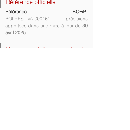
Référence officielle
Référence BOFiP
 : 
BOI‑RES‑TVA‑000161 – précisions 
apportées dans une mise à jour du 
30 
avril 2025
.
Recommandations du cabinet
Identifier les véhicules 
concernés ;
Formaliser rapidement les 
conditions d’usage 
(convention ou avenant RH) ;
Mettre à jour les écritures 
comptables et les bulletins de 
paie ;
Vérifier le traitement TVA sur 
les déclarations CA3 ;
Veiller à la cohérence avec les 