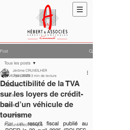
Post
Tous les posts
Jérôme CRUVEILHER
Tous les posts
2 juil. 2025
3 min de lecture
Déductibilité de la TVA
Général
sur les loyers de crédit-
Fiscal
bail d’un véhicule de
Social
tourisme
Juridique
Par un 
rescrit fiscal publié au 
Facture électronique