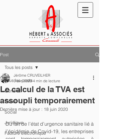
Post
Tous les posts
Jérôme CRUVEILHER
Tous les posts
9 avr. 2020
4 min de lecture
Le calcul de la TVA est
Général
assoupli temporairement
Fiscal
Dernière mise à jour :
18 juin 2020
Social
Juridique
Du fait de l’état d’urgence sanitaire lié à 
l’épidémie de Covid-19, les entreprises 
Facture électronique
sont temporairement autorisées à 